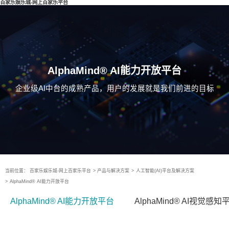
百家乐娱乐城-网上百家乐平台
AlphaMind® AI能力开放平台
企业级AI中台的成熟产品，用户的发展就是我们前进的目标
当前位置：
百家乐娱乐城-网上百家乐平台
>
产品与解决方案
>
人工智能(AI)平台及解决方案
>
AlphaMind® AI能力开放平台
AlphaMind® AI能力开放平台
AlphaMind® AI视觉感知