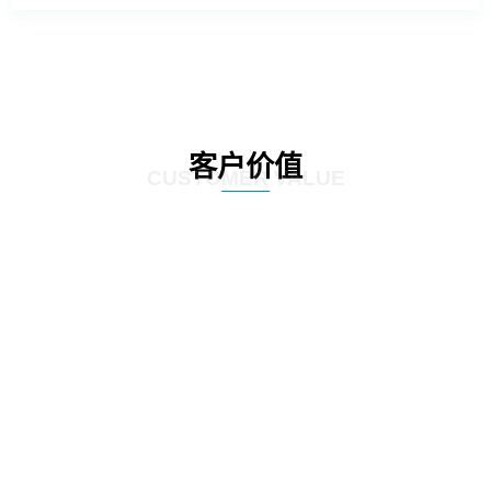
客户价值
CUSTOMER VALUE
01
基于深度学习的照片模糊性检测方法
02
工程照片历史重复性检测方法
03
与移动互联网技术充分融合