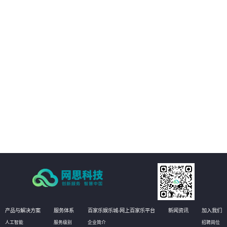
04
发挥非结构化大数据价值
05
工程管理全要素、全量AI质检
06
即时整改的自愈式工程管理体系
产品与解决方案
服务体系
百家乐娱乐城-网上百家乐平台
新闻资讯
加入我们
人工智能
服务级别
企业简介
招聘岗位