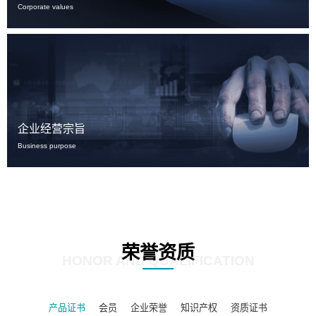
Corporate values
企业经营宗旨
Business purpose
荣誉资质
HONOR AND QUALIFICATION
产品证书
会员
企业荣誉
知识产权
资质证书