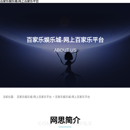
百家乐娱乐城-网上百家乐平台
百家乐娱乐城-网上百家乐平台
ABOUT US
当前位置：
百家乐娱乐城-网上百家乐平台
>
百家乐娱乐城-网上百家乐平台
网思简介
COMPANY PROFILE