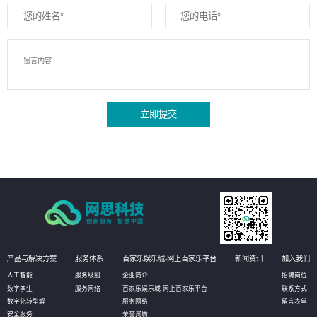
立即提交
产品与解决方案
服务体系
百家乐娱乐城-网上百家乐平台
新闻资讯
加入我们
人工智能
服务级别
企业简介
招聘岗位
数字孪生
服务网络
百家乐娱乐城-网上百家乐平台
联系方式
数字化转型解
服务网络
留言表单
安全服务
荣誉资质