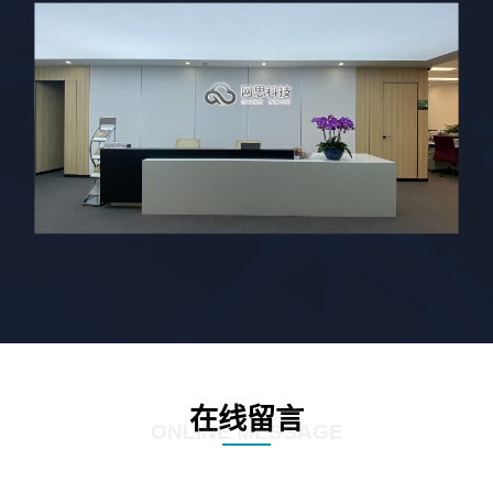
在线留言
ONLINE MESSAGE