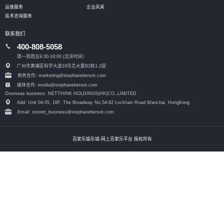
运维服务
企业风采
技术咨询服务
联系我们
400-808-5058
周一到周五9:30-18:00 (北京时间）
广州市黄埔区科学大道18号芯大厦B2栋1-2层
商务合作: marketing@stephanebersot.com
媒体合作: media@stephanebersot.com
Overseas business: NETTHINK HOLDINGS(HK)CO.,LIMITED
Add: Unit 04-05, 16F, The Broadway No.54-62 Lockhart Road,
Wanchai, HongKong
Email: sinontt_business@stephanebersot.com
百家乐娱乐城-网上百家乐平台 版权所有