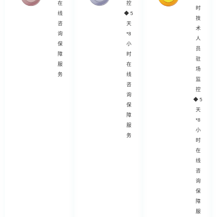
在
控
时
线
◆
5
技
咨
天
术
询
*8
人
保
小
员
障
时
驻
服
在
场
务
线
监
咨
控
询
◆
5
保
天
障
*8
服
小
务
时
在
线
咨
询
保
障
服