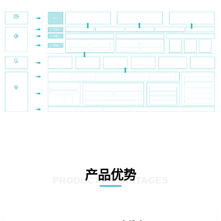
产品优势
PRODUCT ADVANTAGES