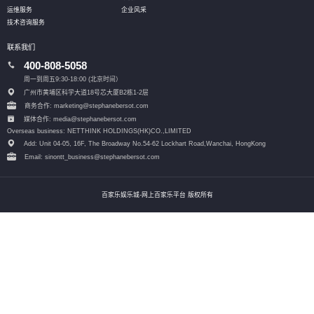
运维服务
企业风采
技术咨询服务
联系我们
400-808-5058
周一到周五9:30-18:00 (北京时间）
广州市黄埔区科学大道18号芯大厦B2栋1-2层
商务合作: marketing@stephanebersot.com
媒体合作: media@stephanebersot.com
Overseas business: NETTHINK HOLDINGS(HK)CO.,LIMITED
Add: Unit 04-05, 16F, The Broadway No.54-62 Lockhart Road,
Wanchai, HongKong
Email: sinontt_business@stephanebersot.com
百家乐娱乐城-网上百家乐平台 版权所有