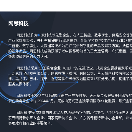
网思科技
网思科技作为一家科技领先型企业，在人工智能、数字孪生、网络安全等
产业化应用经验，并拥有敏锐的行业洞察力。企业坚持以“技术产品+行业场景
工智能、数字孪生、大数据等技术为用户提供数字化的产品及解决方案。凭借
的服务品质，网思科技成功获得了以中国移动为首的三大运营商、广汽集团、
多家顶级客户的大力认可。
网思科技采用“全国整合企业（CIE）”的先进理念，成员企业囊括百家乐
、网思数字科技有限公司、网思控股（香港）有限公司、星云博创科技有限公
津、黑龙江、吉林、辽宁、香港等多个省份及地区设立15家分支机构，构建了
服务支撑体系。
网思科技于2023年8月完成了由广州产投领投、天河基金和建智集团跟投
潜在独角兽企业”；2024年9月，完成由范式基金独家领投的A+轮融资，融资
网思科技凭借雄厚的技术实力成功获得CMMI5、CCRC、6个ISO标准
家专精特新小巨人企业、国家高新技术企业、广东省专精特新中小企业和广州
多项政府和行业的重要荣誉。