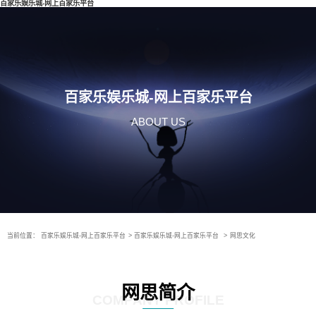
百家乐娱乐城-网上百家乐平台
百家乐娱乐城-网上百家乐平台
ABOUT US
当前位置：
百家乐娱乐城-网上百家乐平台
>
百家乐娱乐城-网上百家乐平台
>
网思文化
网思简介
COMPANY PROFILE