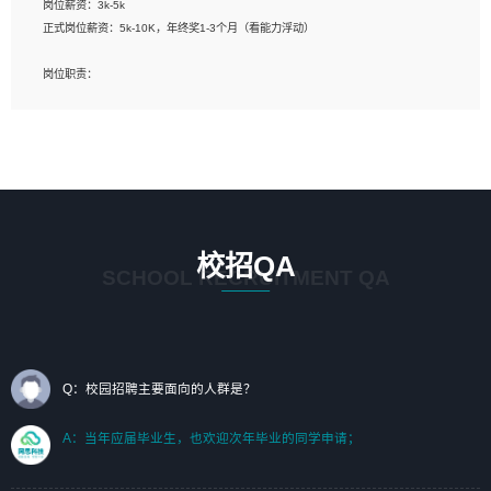
岗位薪资：3k-5k
标志及吉祥物设计，效果图后期处理等。
正式岗位薪资：5k-10K，年终奖1-3个月（看能力浮动）
岗位要求：
岗位职责：
1、艺术设计类相关专业；（其中需求分析顾问不限专业）
1、完成主要工作：项目解决方案策划与编写，项目投标方案编写、项目申报方案编
2、热爱展览展示设计工作，熟悉行业动向，设计专业知识和产品专业知识；
写；
3、具有良好的人际沟通、准确判断客户需求并执行的能力、较强的团队合作能力和
2、人才队伍建设：完善SPL人才沉淀，积聚力量，为公司各省项目打单提供全面支
服务意识。
撑。
任职要求：
1. 熟悉 Javascript, CSS, HTML, Vue, Git;
校招QA
2. 熟悉 前端常用框架, 能独立完成设计给予的 UI 效果;
SCHOOL RECRUITMENT QA
3. 有良好的代码习惯, 低级错误出现频率低;
4. 具备优秀的沟通和协调能力，能承受比较大的工作压力;
5. 自我驱动力强, 能自主学习新知识新技术, 并具有较强的自学能力;
6. 了解前端设计及后端开发, 可快速和同事对接工作;
7. 了解或熟悉 WebGL 及相关框架优先。
Q：校园招聘主要面向的人群是？
（岗位人员专职于行业应用解决方案、项目申报方案、投标方案的策划编写）
A：当年应届毕业生，也欢迎次年毕业的同学申请；