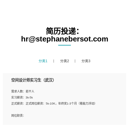
简历投递：
hr@stephanebersot.com
分类1
分类2
分类3
空间设计师实习生（武汉）
需求人数：若干人
实习薪资：3k-5k
正式薪资：正式岗位薪资：5k-10K，年终奖1-3个月（看能力浮动）
岗位职责：
1、 沟通客户需求，分析其实施的可行性，辅助项目经理完成展示策划、设计；
2、 把握设计时间节点，控制设计进度，完成展示设计任务；