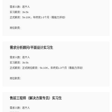
工作要求:
需求人数：若干人
1. 熟悉 Javascript, CSS, HTML, Vue, Git;
实习薪资：3k-5k
2. 熟悉前端常用框架, 能独立完成设计给予的 UI 效果;
正式薪资：5k-10K，年终奖1-3个月（看能力浮动）
3. 有良好的代码习惯, 低级错误出现频率低;
4. 具备优秀的沟通和协调能力，能承受比较大的工作压力;
岗位职责:
5. 自我驱动力强, 能自主学习新知识新技术, 并具有较强的自学能力;
1. 为企业客户提供软件技术服务。包括安装、升级、配置、调优、故障诊断等工
6. 了解前端设计及后端开发, 可快速和同事对接工作;
作；
7. 了解或熟悉 WebGL 及相关框架优先。
2. 在此基础上，并能为客户提供客户化技术支持方案，提升软件使用效率与价值。
需求分析顾问/平面设计实习生
任职要求:
需求人数：若干人
1. 计算机专业相关背景；
实习薪资：3k-5k
2. 自我学习和动手能力强，对操作系统、数据库有一定基础和兴趣；
正式薪资：正式岗位薪资：5k-10K，年终奖1-3个月（看能力浮动）
3.沟通能力强、有基础客户服务意识。
岗位职责：
1、 沟通客户需求，分析其实施的可行性，辅助项目经理完成展示策划、设计；
2、 把握设计时间节点，控制设计进度，完成展示设计任务；
3、配合平面设计师完成项目最终的整体汇报方案；参与项目例会，项目完工总结报
售前工程师（解决方案专员）实习生
告，设计项目文件管理和资料库维护；
4、 创新设计表现形式，优化流程、提高设计工作效率；
需求人数：若干人
5、 设计内容包括但不限于：展厅/博物馆/展馆的规划与空间设计，人机界面设计，