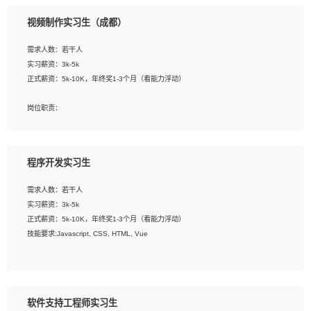
3、配合平面设计师完成项目最终的整体汇报方案；参与项目例会，项目完工总结报
视频制作实习生（成都）
告，设计项目文件管理和资料库维护；
4、 创新设计表现形式，优化流程、提高设计工作效率；
需求人数：若干人
5、 设计内容包括但不限于：展厅/博物馆/展馆的规划与空间设计，人机界面设计，
实习薪资：3k-5k
标志及吉祥物设计，效果图后期处理等。
正式薪资：5k-10K，年终奖1-3个月（看能力浮动）
岗位要求：
岗位职责：
1、艺术设计类相关专业；
1、各类企业宣传片视频的剪辑和片头片尾包装；
2、热爱展览展示设计工作，熟悉行业动向，设计专业知识和产品专业知识；
2、广告片的后期剪辑与整体特效合成；
3、具有良好的人际沟通、准确判断客户需求并执行的能力、较强的团队合作能力和
3、特效及动画制作并了解后期合成软件。
服务意识。
程序开发实习生
岗位要求：
需求人数：若干人
1、热爱影视，责任心强，有强烈的兴趣和后期制作的主观能动性；
实习薪资：3k-5k
2、熟练使用After Effect、Photo Shop、熟练掌握视频剪辑和特效包装软件；
正式薪资：5k-10K，年终奖1-3个月（看能力浮动）
3、能对影片后期进行整体调色控制，具备一定审美感；
技能要求:Javascript, CSS, HTML, Vue
4、在剪辑上会思考，有一定编导思维；
5、踏实， 勤奋，愿意在工作中不断学习，提高自我；
工作职责：
6、能与同事友好相处。
1. 负责公司的前端项目的开发;
2. 负责公司已有项目的维护及迭代;
软件支持工程师实习生