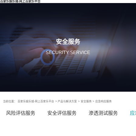
百家乐娱乐城-网上百家乐平台
安全服务
SECURITY SERVICE
当前位置：
百家乐娱乐城-网上百家乐平台
>
产品与解决方案
>
安全服务
>
应急响应服务
风险评估服务
安全评估服务
渗透测试服务
应