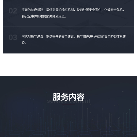
02
完善的响应机制：提供完善的响应机制，快速处置安全事件，化解安全危机，
将安全事件影响的损失降到最低。
03
可落地指导建议：提供完善的安全建议，指导用户进行有效的安全防御体系建
设。
服务内容
service content