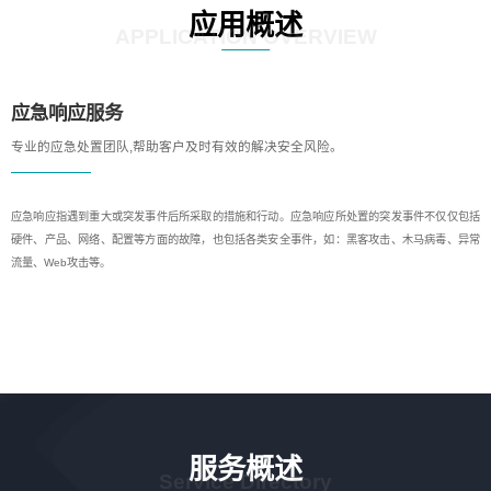
应用概述
APPLICATION OVERVIEW
应急响应服务
专业的应急处置团队,帮助客户及时有效的解决安全风险。
应急响应指遇到重大或突发事件后所采取的措施和行动。应急响应所处置的突发事件不仅仅包括
硬件、产品、网络、配置等方面的故障，也包括各类安全事件，如：黑客攻击、木马病毒、异常
流量、Web攻击等。
服务概述
Service Directory