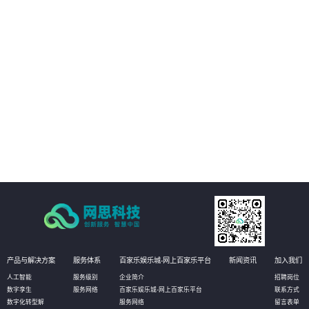
规和行业标准，降低了企业的合规风险。
04
增强数据分析能力，助力企业决策：方案具备强大的数据分析能力，可以对采
购数据、供应商数据、市场数据等进行深度挖掘和分析，为企业提供有价值的
决策支持。企业可以通过数据分析了解市场需求、供应商绩效、价格波动等信
息，制定更加精准的采购策略和计划，提高企业的竞争力和市场占有率。
产品与解决方案
服务体系
百家乐娱乐城-网上百家乐平台
新闻资讯
加入我们
人工智能
服务级别
企业简介
招聘岗位
数字孪生
服务网络
百家乐娱乐城-网上百家乐平台
联系方式
数字化转型解
服务网络
留言表单