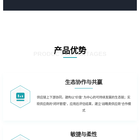
产品优势
PRODUCT ADVANTAGES
生态协作与共赢
供应链上下游协同，建构以“价值” 为中心的可持续发展的生态链；实
现供应商的“闭环管理”，应用后评估结果，建立“战略类供应商”合作模
式
敏捷与柔性