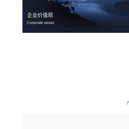
企业价值观
Corporate values