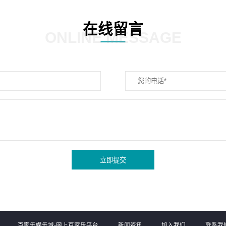
在线留言
ONLINE MESSAGE
立即提交
百家乐娱乐城-网上百家乐平台
新闻资讯
加入我们
联系我