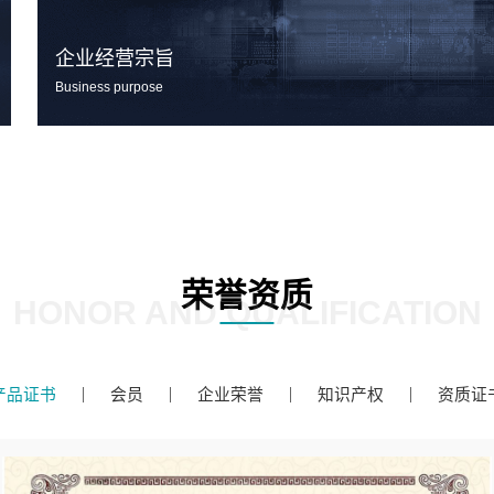
企业经营宗旨
Business purpose
荣誉资质
HONOR AND QUALIFICATION
产品证书
会员
企业荣誉
知识产权
资质证