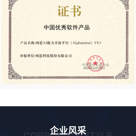
企业风采
CORPORATE STYLE