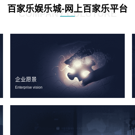
百家乐娱乐城-网上百家乐平台
COMPANY CULUTURE
企业愿景
Enterprise vision