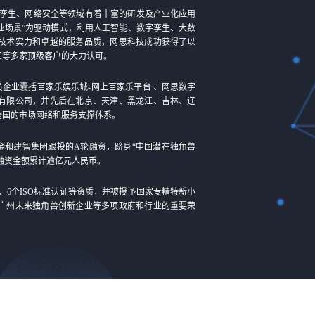
孪生、网络安全等领域有着丰富的研发及产业化应用
业场景”为驱动模式，利用人工智能、数字孪生、大数
技术实力和卓越的服务品质，网思科技成功获得了以
工等多家顶级客户的大力认可。
员企业囊括百家乐娱乐城-网上百家乐平台 、网思数字
有限公司，并先后在北京、天津、黑龙江、吉林、辽
全国的市场网络和服务支撑体系。
基金和建智集团跟投的A轮融资，跻身“中国潜在独角兽
，融资金额累计逾亿元人民币。
C、6个ISO标准认证等资质，并被授予国家专精特新小
广州未来独角兽创新企业等多项政府和行业的重要荣