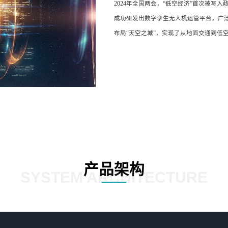
2024年全国两会，“低空经济”首次被
成功研发出数字孪生无人机运管平台，广
布局“天空之城”，实现了从地面交通到低
产品架构
SYSTEM ARCHITECTURE