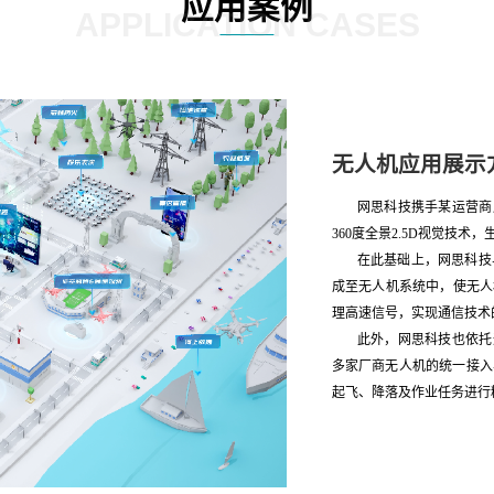
应用案例
APPLICATION CASES
无人机应用展示
网思科技携手某运营商
360度全景2.5D视觉技
在此基础上，网思科技
成至无人机系统中，使无人
理高速信号，实现通信技术
此外，网思科技也依托
多家厂商无人机的统一接入
起飞、降落及作业任务进行