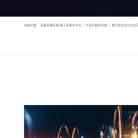
当前位置：
百家乐娱乐城-网上百家乐平台
>
产品与解决方案
>
数字孪生(DT)平