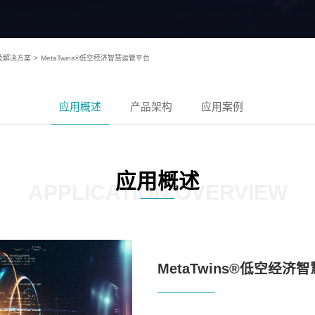
台及解决方案
>
MetaTwins®低空经济智慧运管平台
应用概述
产品架构
应用案例
应用概述
APPLICATION OVERVIEW
MetaTwins®低空经济