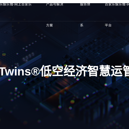
乐娱乐城-网上百家乐
产品与解决
服务体
百家乐娱乐城-
方案
系
平台
aTwins®低空经济智慧