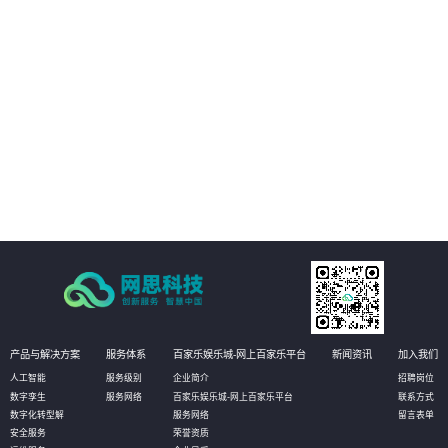
02
实现哑资源施工全覆盖自动质检
03
减少人工参与环节
04
改善工作效率
产品与解决方案
服务体系
百家乐娱乐城-网上百家乐平台
新闻资讯
加入我们
人工智能
服务级别
企业简介
招聘岗位
数字孪生
服务网络
百家乐娱乐城-网上百家乐平台
联系方式
数字化转型解
服务网络
留言表单
安全服务
荣誉资质