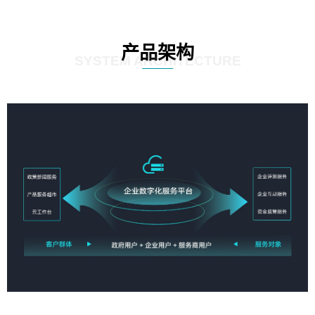
产品架构
SYSTEM ARCHITECTURE