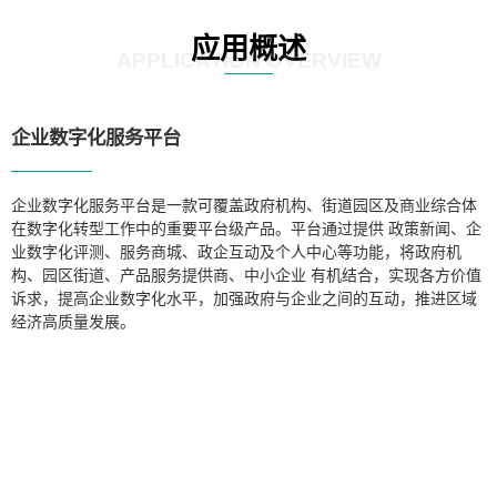
应用概述
APPLICATION OVERVIEW
企业数字化服务平台
企业数字化服务平台是一款可覆盖政府机构、街道园区及商业综合体
在数字化转型工作中的重要平台级产品。平台通过提供 政策新闻、企
业数字化评测、服务商城、政企互动及个人中心等功能，将政府机
构、园区街道、产品服务提供商、中小企业 有机结合，实现各方价值
诉求，提高企业数字化水平，加强政府与企业之间的互动，推进区域
经济高质量发展。