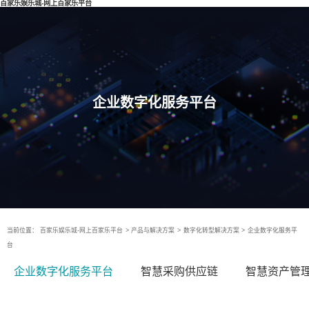
百家乐娱乐城-网上百家乐平台
企业数字化服务平台
当前位置：
百家乐娱乐城-网上百家乐平台
>
产品与解决方案
>
数字化转型解决方案
>
企业数字化服务平
台
企业数字化服务平台
智慧采购供应链
智慧资产管