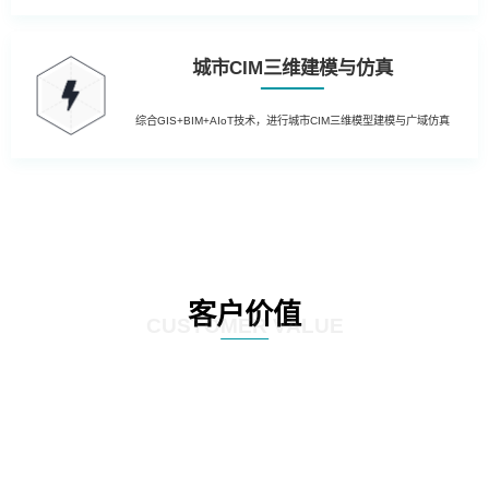
城市CIM三维建模与仿真
综合GIS+BIM+AIoT技术，进行城市CIM三维模型建模与广域仿真
客户价值
CUSTOMER VALUE
01
提升运营效率：通过引入先进的物联网技术，实现园区内设备的远程监控和自
动控制，降低人工干预成本，提高管理效率；利用大数据分析技术，对园区运
营数据进行深入挖掘，为管理层提供决策支持，优化资源配置。