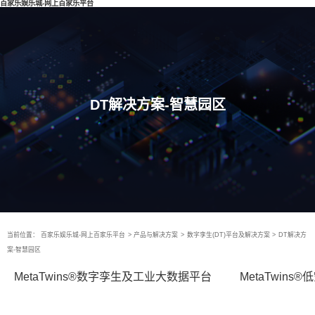
百家乐娱乐城-网上百家乐平台
DT解决方案-智慧园区
当前位置：
百家乐娱乐城-网上百家乐平台
>
产品与解决方案
>
数字孪生(DT)平台及解决方案
>
DT解决方
案-智慧园区
MetaTwins®数字孪生及工业大数据平台
MetaTwin