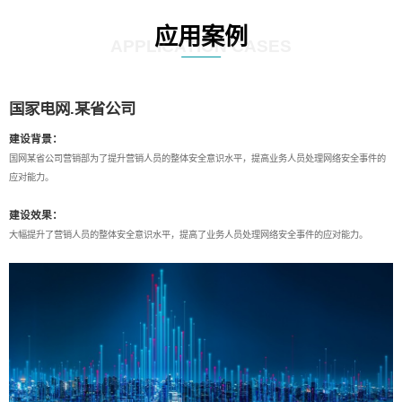
应用案例
APPLICATION CASES
国家电网.某省公司
建设背景：
国网某省公司营销部为了提升营销人员的整体安全意识水平，提高业务人员处理网络安全事件的
应对能力。
建设效果：
大幅提升了营销人员的整体安全意识水平，提高了业务人员处理网络安全事件的应对能力。